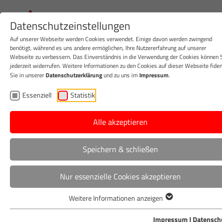
T
Datenschutzeinstellungen
n
Auf unserer Webseite werden Cookies verwendet. Einige davon werden zwingend
benötigt, während es uns andere ermöglichen, Ihre Nutzererfahrung auf unserer
Webseite zu verbessern. Das Einverständnis in die Verwendung der Cookies können 
jederzeit widerrufen. Weitere Informationen zu den Cookies auf dieser Webseite fide
Sie in unserer
Datenschutzerklärung
und zu uns im
Impressum
.
Essenziell
Statistik
Alle akzeptieren
Speichern & schließen
GESETZESÄNDERUNGEN
KUNDENPORTRAIT
Nur essenzielle Cookies akzeptieren
MARKTENTWICKLUNG
NACHHALTIGKEIT
Weitere Informationen anzeigen
REZEPTE
TRENDS
ÜBER DIE FÜR SIE
Impressum
|
Datensch
UNTERNEHMENSSTRATEGIE
WARENKUNDE