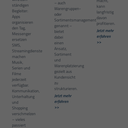
macht,
– auch
ständigen
kann
Warengruppen-
Begleiter:
langfristig
oder
Apps
davon
Sortimentsmanagement
organisieren
profitieren.
genannt –
den Tag,
Jetzt mehr
bietet
Messenger
erfahren
dabei
ersetzen
>>
einen
SMS,
Ansatz,
Streamingdienste
Sortiment
machen
und
Musik,
Warenplatzierung
Serien und
gezielt aus
Filme
Kundensicht
jederzeit
zu
verfügbar.
strukturieren.
Kommunikation,
Jetzt mehr
Unterhaltung
erfahren
und
>>
Shopping
verschmelzen
– vieles
passiert