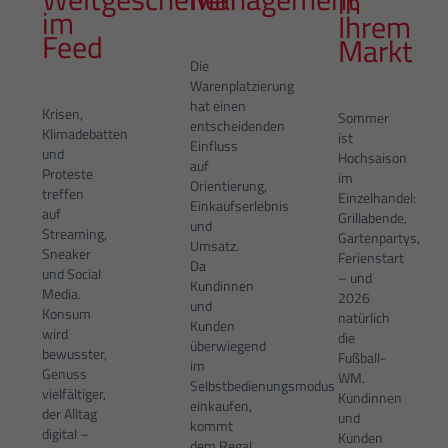
in
im
Ihrem
Feed
Markt
Die
Warenplatzierung
hat einen
Krisen,
Sommer
entscheidenden
Klimadebatten
ist
Einfluss
und
Hochsaison
auf
Proteste
im
Orientierung,
treffen
Einzelhandel:
Einkaufserlebnis
auf
Grillabende,
und
Streaming,
Gartenpartys,
Umsatz.
Sneaker
Ferienstart
Da
und Social
– und
Kundinnen
Media.
2026
und
Konsum
natürlich
Kunden
wird
die
überwiegend
bewusster,
Fußball-
im
Genuss
WM.
Selbstbedienungsmodus
vielfältiger,
Kundinnen
einkaufen,
der Alltag
und
kommt
digital –
Kunden
dem Regal