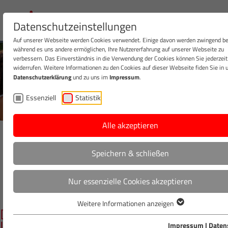
Datenschutzeinstellungen
Auf unserer Webseite werden Cookies verwendet. Einige davon werden zwingend be
während es uns andere ermöglichen, Ihre Nutzererfahrung auf unserer Webseite zu
verbessern. Das Einverständnis in die Verwendung der Cookies können Sie jederzeit
widerrufen. Weitere Informationen zu den Cookies auf dieser Webseite fiden Sie in 
Datenschutzerklärung
und zu uns im
Impressum
.
SOMMER, FUSSBALL, VOLLE
Essenziell
Statistik
MÄRKTE
Alle akzeptieren
27.05.2026
GESETZESÄNDERUNGEN
KUNDENPORTRAIT
Speichern & schließen
MARKTENTWICKLUNG
NACHHALTIGKEIT
REZEPTE
TRENDS
ÜBER DIE FÜR SIE
Nur essenzielle Cookies akzeptieren
UNTERNEHMENSSTRATEGIE
WARENKUNDE
Weitere Informationen anzeigen
Die Weltmeisterschaft als
Umsatzchance
Impressum
|
Daten