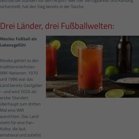
deshalb die Stunden vor dem Anpfiff: Wer hier Verfügbarkeit und Kühlung
sicherstellt, hat den Sieg bereits in der Tasche.
Drei Länder, drei Fußballwelten:
Mexiko: Fußball als
Lebensgefühl
Mexiko gehört zu den
traditionsreichsten
WM-Nationen: 1970
und 1986 war das
Land bereits Gastgeber
– und wird 2026 als
erster Standort
überhaupt zum dritten
Mal eine WM
ausrichten. Das Land
steht für eine Fan-
Kultur, die laut,
emotional und zutiefst