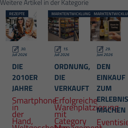
Weitere Artikel in der Kategorie
REZEPTE
MARKTENTWICKLUNG
MARKTENTWICKLU
30.
15.
29.
Juli 2026
Juli 2026
Juni 2026
DIE
ORDNUNG,
DEN
2010ER
DIE
EINKAUF
JAHRE
VERKAUFT
ZUM
ERLEBNI
Smartphone
Erfolgreiche
in
Warenplatzierung
MACHEN
der
mit
Hand,
Category
Eventisi
Weltgeschehen
Management