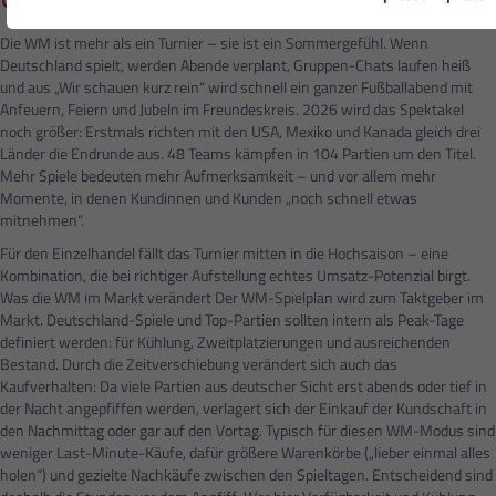
Die WM ist mehr als ein Turnier – sie ist ein Sommergefühl. Wenn
Deutschland spielt, werden Abende verplant, Gruppen-Chats laufen heiß
und aus „Wir schauen kurz rein“ wird schnell ein ganzer Fußballabend mit
Anfeuern, Feiern und Jubeln im Freundeskreis. 2026 wird das Spektakel
noch größer: Erstmals richten mit den USA, Mexiko und Kanada gleich drei
Länder die Endrunde aus. 48 Teams kämpfen in 104 Partien um den Titel.
Mehr Spiele bedeuten mehr Aufmerksamkeit – und vor allem mehr
Momente, in denen Kundinnen und Kunden „noch schnell etwas
mitnehmen“.
Für den Einzelhandel fällt das Turnier mitten in die Hochsaison – eine
Kombination, die bei richtiger Aufstellung echtes Umsatz-Potenzial birgt.
Was die WM im Markt verändert Der WM-Spielplan wird zum Taktgeber im
Markt. Deutschland-Spiele und Top-Partien sollten intern als Peak-Tage
definiert werden: für Kühlung, Zweitplatzierungen und ausreichenden
Bestand. Durch die Zeitverschiebung verändert sich auch das
Kaufverhalten: Da viele Partien aus deutscher Sicht erst abends oder tief in
der Nacht angepfiffen werden, verlagert sich der Einkauf der Kundschaft in
den Nachmittag oder gar auf den Vortag. Typisch für diesen WM-Modus sind
weniger Last-Minute-Käufe, dafür größere Warenkörbe („lieber einmal alles
holen“) und gezielte Nachkäufe zwischen den Spieltagen. Entscheidend sind