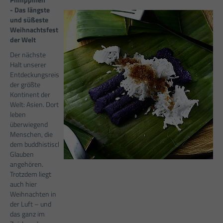
- Das längste
und süßeste
Weihnachtsfest
der Welt
Der nächste
Halt unserer
Entdeckungsreise ist
der größte
Kontinent der
Welt: Asien. Dort
leben
überwiegend
Menschen, die
dem buddhistischen
Glauben
angehören.
Trotzdem liegt
auch hier
Weihnachten in
der Luft – und
das ganz im