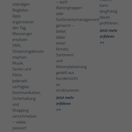
– auch
ständigen
kann
Warengruppen-
Begleiter:
langfristig
oder
Apps
davon
Sortimentsmanagement
organisieren
profitieren.
genannt –
den Tag,
Jetzt mehr
bietet
Messenger
erfahren
dabei
ersetzen
>>
einen
SMS,
Ansatz,
Streamingdienste
Sortiment
machen
und
Musik,
Warenplatzierung
Serien und
gezielt aus
Filme
Kundensicht
jederzeit
zu
verfügbar.
strukturieren.
Kommunikation,
Jetzt mehr
Unterhaltung
erfahren
und
>>
Shopping
verschmelzen
– vieles
passiert