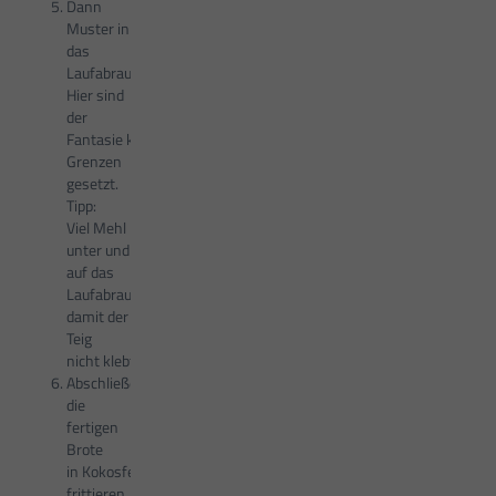
Dann
Muster in
das
Laufabrauð schneiden.
Hier sind
der
Fantasie keine
Grenzen
gesetzt.
Tipp:
Viel Mehl
unter und
auf das
Laufabrauð legen,
damit der
Teig
nicht klebt.
Abschließend
die
fertigen
Brote
in Kokosfett
frittieren.