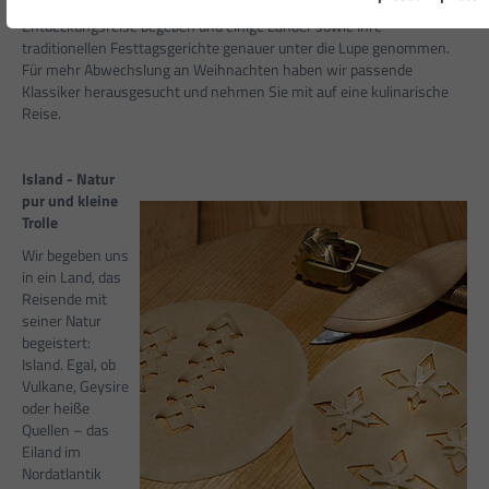
kommt? Wir haben uns, wie einst Christoph Columbus, auf
Entdeckungsreise begeben und einige Länder sowie ihre
traditionellen Festtagsgerichte genauer unter die Lupe genommen.
Für mehr Abwechslung an Weihnachten haben wir passende
Klassiker herausgesucht und nehmen Sie mit auf eine kulinarische
Reise.
Island - Natur
pur und kleine
Trolle
Wir begeben uns
in ein Land, das
Reisende mit
seiner Natur
begeistert:
Island. Egal, ob
Vulkane, Geysire
oder heiße
Quellen – das
Eiland im
Nordatlantik