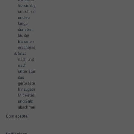
Vorsichtig
umrühren
und so
lange
dünsten,
bis die
Bananen goldfarben
erscheinen.
Jetzt
nach und
nach
unter ständigem Rühren
das
geröstete Maniokmehl
hinzugeben.
Mit Petersilie
und Salz
abschmecken.
Bom apetite!
Philippinen