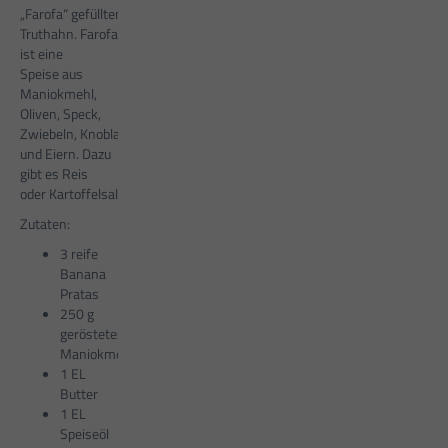
„Farofa“ gefüllten
Truthahn. Farofa
ist eine
Speise aus
Maniokmehl,
Oliven, Speck,
Zwiebeln, Knoblauch
und Eiern. Dazu
gibt es Reis
oder Kartoffelsalat.
Zutaten:
3 reife
Banana
Pratas
250 g
geröstetes
Maniokmehl
1 EL
Butter
1 EL
Speiseöl