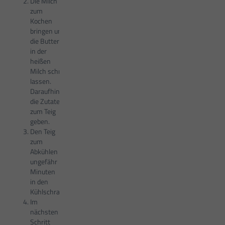
Die Milch
zum
Kochen
bringen und
die Butter
in der
heißen
Milch schmelzen
lassen.
Daraufhin
die Zutaten
zum Teig
geben.
Den Teig
zum
Abkühlen
ungefähr 30
Minuten
in den
Kühlschrank stellen.
Im
nächsten
Schritt