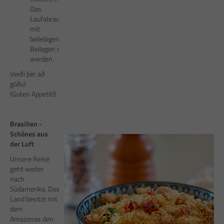
Das
Laufabrauð kann
mit
beliebigen
Beilagen serviert
werden.
Verði þér að
góðu!
(Guten Appetit!)
Brasilien -
Schönes aus
der Luft
Unsere Reise
geht weiter
nach
Südamerika. Das
Land besitzt mit
dem
Amazonas den