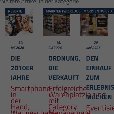
Weitere Artikel in der Kategorie
REZEPTE
MARKTENTWICKLUNG
MARKTENTWICKLU
30.
15.
29.
Juli 2026
Juli 2026
Juni 2026
DIE
ORDNUNG,
DEN
2010ER
DIE
EINKAUF
JAHRE
VERKAUFT
ZUM
ERLEBNI
Smartphone
Erfolgreiche
in
Warenplatzierung
MACHEN
der
mit
Hand,
Category
Eventisi
Weltgeschehen
Management
in