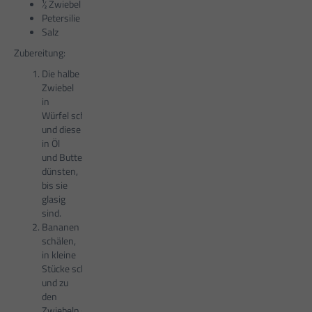
½ Zwiebel
Petersilie
Salz
Zubereitung:
Die halbe
Zwiebel
in
Würfel schneiden
und diese
in Öl
und Butter
dünsten,
bis sie
glasig
sind.
Bananen
schälen,
in kleine
Stücke schneiden
und zu
den
Zwiebeln geben.