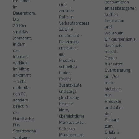
ein Leben
konsumieren
eine
im
anlassbezogener,
zentrale
Dauerstrom.
suchen
Rolle im
Die
Inspiration
Verkaufsprozess
2010er
und
zu. Eine
sind das
wollen ein
durchdachte
Jahrzehnt,
Einkaufserlebnis,
Platzierung
in dem
das Spaß
erleichtert
das
macht.
es,
Internet
Genau
Produkte
wirklich
hier setzt
schnell zu
im Alltag
Eventisierung
finden,
ankommt
an: Wer
fördert
– nicht
mehr
Zusatzkäufe
mehr über
bietet als
und sorgt
den PC,
nur
gleichzeitig
sondern
Produkte
für eine
direkt in
und dabei
klare,
der
den
übersichtliche
Handfläche.
Einkauf
Marktstruktur.
Das
zum
Category
Smartphone
Erlebnis
Management
wird zum
macht,