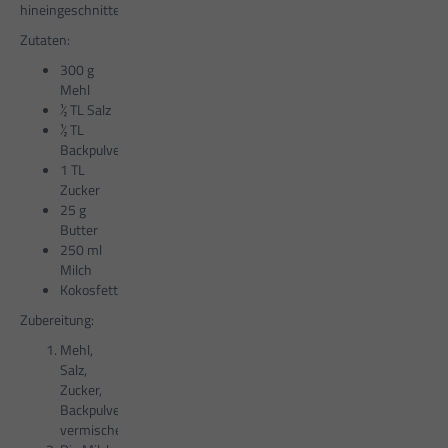
hineingeschnitten werden.
Zutaten:
300 g
Mehl
½ TL Salz
½ TL
Backpulver
1 TL
Zucker
25 g
Butter
250 ml
Milch
Kokosfett
Zubereitung:
Mehl,
Salz,
Zucker,
Backpulver miteinander
vermischen.