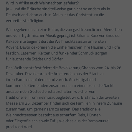
Wird in Afrika auch Weihnachten gefeiert?
Ja – und die Bräuche sind teilweise gar nicht so anders als in
Deutschland, denn auch in Afrika ist das Christentum die
verbreitetste Religion.
Wir begeben uns in eine Kultur, die von gastfreundlichen Menschen
und von rhythmischer Musik geprägt ist: Ghana. Kurz vor Ende der
Kakaoernte beginnt dort die Weihnachtssaison am ersten
Advent. Davor dekorieren die Einheimischen ihre Häuser und Höfe
festlich. Laternen, Kerzen und funkelnder Schmuck sorgen
für leuchtende Städte und Dörfer.
Das Weihnachtsfest feiert die Bevölkerung Ghanas vom 24. bis 26.
Dezember. Dazu kehren die Arbeitenden aus der Stadt zu
ihren Familien auf dem Land zurück. Am Heiligabend
kommen die Gemeinden zusammen, um einen bis in die Nacht
andauernden Gottesdienst abzuhalten, welcher von
traditioneller Trommelmusik begleitet wird. Erst nach der zweiten
Messe am 25. Dezember finden sich die Familien in ihrem Zuhause
zusammen, um gemeinsam zu essen. Das traditionelle
Weihnachtsessen besteht aus scharfem Reis, Hühner-
oder Ziegenfleisch sowie Fufu, welches aus der Yamswurzel
produziert wird.