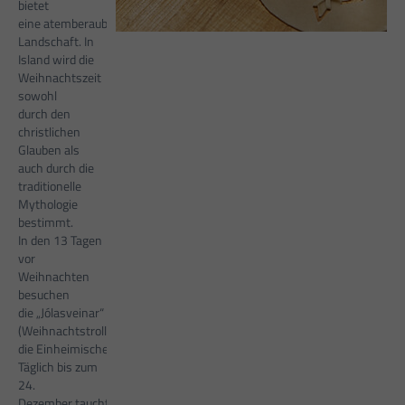
bietet
eine atemberaubende
Landschaft. In
Island wird die
Weihnachtszeit
sowohl
durch den
christlichen
Glauben als
auch durch die
traditionelle
Mythologie
bestimmt.
In den 13 Tagen
vor
Weihnachten
besuchen
die „Jólasveinar“
(Weihnachtstrolle)
die Einheimischen.
Täglich bis zum
24.
Dezember taucht