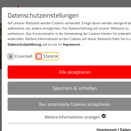
Datenschutzeinstellungen
Auf unserer Webseite werden Cookies verwendet. Einige davon werden zwingend be
während es uns andere ermöglichen, Ihre Nutzererfahrung auf unserer Webseite zu
verbessern. Das Einverständnis in die Verwendung der Cookies können Sie jederzeit
widerrufen. Weitere Informationen zu den Cookies auf dieser Webseite fiden Sie in 
Datenschutzerklärung
und zu uns im
Impressum
.
FESTLICHE TRADITIONEN
Essenziell
Statistik
21.12.2023
Alle akzeptieren
Speichern & schließen
Rund um den Globus.
Nur essenzielle Cookies akzeptieren
Ob Gänsebraten, Fondue oder Würstchen mit Kartoffelsalat – das
Weitere Informationen anzeigen
deutsche Festtagsessen hat eine lange Tradition. Doch haben Sie
sich schon mal gefragt, was weltweit an Weihnachten auf den Tisch
Impressum
|
Daten