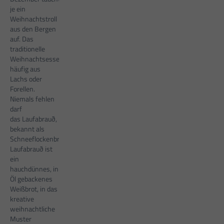
je ein
Weihnachtstroll
aus den Bergen
auf. Das
traditionelle
Weihnachtsessen besteht
häufig aus
Lachs oder
Forellen.
Niemals fehlen
darf
das Laufabrauð,
bekannt als
Schneeflockenbrot. Das
Laufabrauð ist
ein
hauchdünnes, in
Öl gebackenes
Weißbrot, in das
kreative
weihnachtliche
Muster