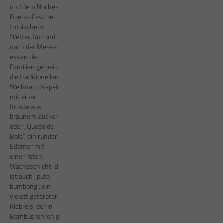
und dem Noche-
Buena-Fest bei
tropischem
Wetter. Vor und
nach der Messe
essen die
Familien gemeinsam
die traditionellen
Weihnachtsspeisen: Schinken
mit einer
Kruste aus
braunem Zucker
oder „Queso de
Bola“, ein runder
Edamer mit
einer roten
Wachsschicht. Beliebt
ist auch „puto
bumbong“, ein
violett gefärbter
Klebreis, der in
Bambusrohren gedünstet