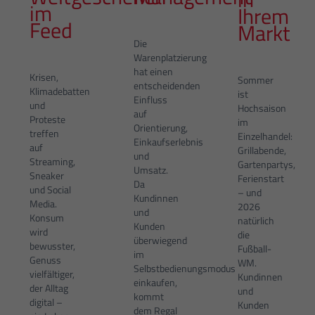
im
Ihrem
Feed
Markt
Die
Warenplatzierung
hat einen
Krisen,
Sommer
entscheidenden
Klimadebatten
ist
Einfluss
und
Hochsaison
auf
Proteste
im
Orientierung,
treffen
Einzelhandel:
Einkaufserlebnis
auf
Grillabende,
und
Streaming,
Gartenpartys,
Umsatz.
Sneaker
Ferienstart
Da
und Social
– und
Kundinnen
Media.
2026
und
Konsum
natürlich
Kunden
wird
die
überwiegend
bewusster,
Fußball-
im
Genuss
WM.
Selbstbedienungsmodus
vielfältiger,
Kundinnen
einkaufen,
der Alltag
und
kommt
digital –
Kunden
dem Regal