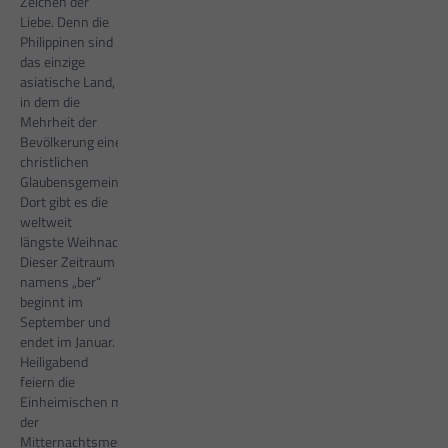
Zeichen der
Liebe. Denn die
Philippinen sind
das einzige
asiatische Land,
in dem die
Mehrheit der
Bevölkerung einer
christlichen
Glaubensgemeinschaft angehört.
Dort gibt es die
weltweit
längste Weihnachtszeit.
Dieser Zeitraum
namens „ber“
beginnt im
September und
endet im Januar.
Heiligabend
feiern die
Einheimischen mit
der
Mitternachtsmesse