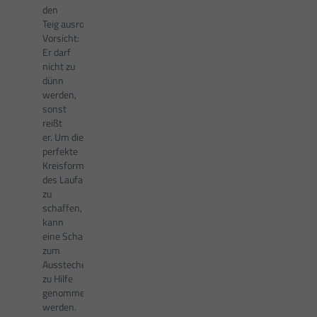
den
Teig ausrollen.
Vorsicht:
Er darf
nicht zu
dünn
werden,
sonst
reißt
er. Um die
perfekte
Kreisform
des Laufabrauð
zu
schaffen,
kann
eine Schablone
zum
Ausstechen
zu Hilfe
genommen
werden.